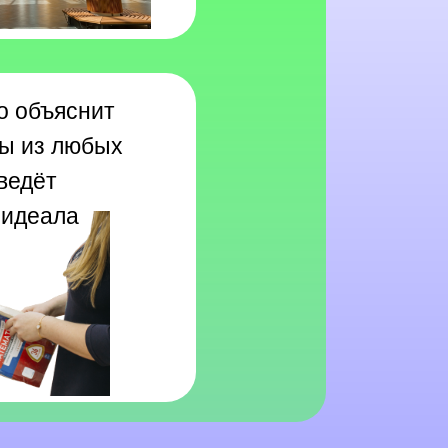
то объяснит
ы из любых
ведёт
 идеала
КОРОТКО О НАС
КОРОТКО О НАС