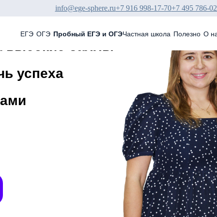
info@ege-sphere.ru
+7 916 998-17-70
+7 495 786-02
ЕГЭ
ОГЭ
Пробный ЕГЭ и ОГЭ
Частная школа
Полезно
О н
а высокие баллы
чь успеха
вами