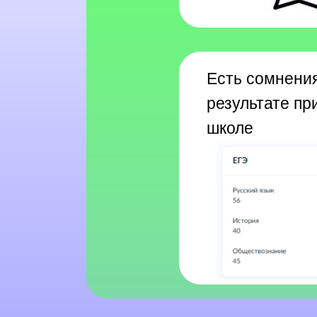
Есть сомнени
результате при
школе
О О НАС
КОРОТКО О НАС