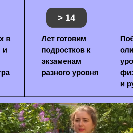
> 14
х в
Лет готовим
Поб
 и
подростков к
ол
экзаменам
уро
тра
разного уровня
фи
и р