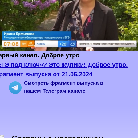
ервый канал. Доброе утро
ЕГЭ под ключ»? Это жулики! Доброе утро.
рагмент выпуска от 21.05.2024
Смотреть фрагмент выпуска в
нашем Телеграм канале