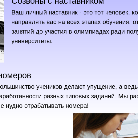
Созвоны с наставником
Ваш личный наставник - это тот человек, к
направлять вас на всех этапах обучения: о
занятий до участия в олимпиадах ради по
университеты.
номеров
ольшинство учеников делают упущение, а вед
аработанности разных типовых заданий. Мы ра
не нудно отрабатывать номера!