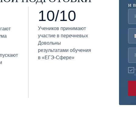
и 
10/10
Учеников принимают
игают
участие в перечневых
ума
Довольны
результатами обучения
опускают
в «ЕГЭ-Сфере»
и
*
о