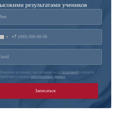
высокими результатами учеников
+7
Нажимая на кнопку, вы соглашаетесь
с политикой
в области
бработки и защиты
персональных данных
Записаться