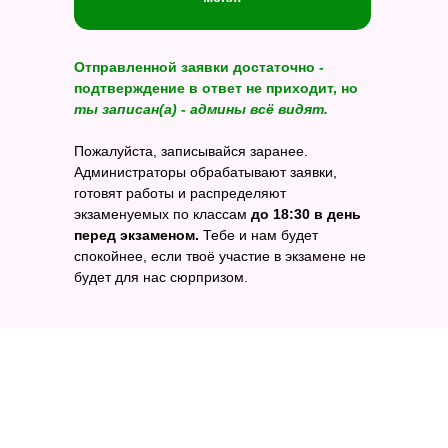
Отправленной заявки достаточно -
подтверждение в ответ не приходит, но
ты записан(а) - админы всё видят.
Пожалуйста,
записывайся заранее.
Администраторы обрабатывают заявки,
готовят работы и распределяют
экзаменуемых по классам
до 18:30 в день
Telegram
перед экзаменом
.
Тебе и нам будет
спокойнее, если твоё участие в экзамене не
будет для нас сюрпризом.
Пробный ЕГЭ
Частная школа
ЕГЭ по математике
ЕГЭ по обществознанию
ЕГЭ по русскому языку
ЕГЭ по физике
ЕГЭ по английскому языку
ЕГЭ по информатике
ЕГЭ по биологии
ЕГЭ по литературе
ЕГЭ по химии
ЕГЭ по истории