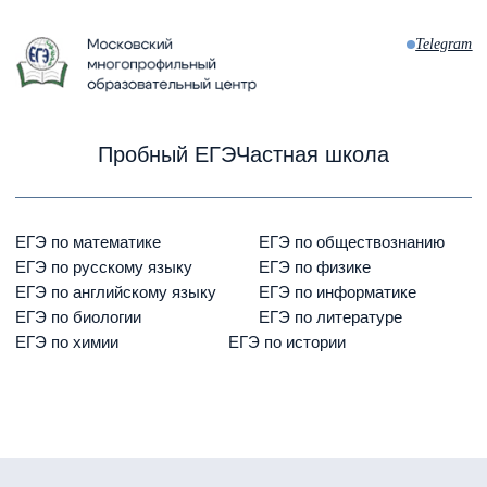
М. «Смоленская» Ул. Арбат, д. 54/2, с. 1
info@ege-sphere.ru
+7 916 998-17-70
+7 495 786-02-76
Обратный звонок
ОБЩЕСТВО С ОГРАНИЧЕННОЙ
ОТВЕТСТВЕННОСТЬЮ «ЕГЭ-СФЕРА»
ИНН 7704495708
ОГРН 1197746438922
КПП 770401001
Юридический адрес: 119002, г. Москва, ул. Арбат, д. 54/2, стр. 1, э 3 пом II ком 45,
46, 47
Фактический адрес: г. Москва, ЦАО, улица Арбат, дом. 54/2, стр. 1,
э 3 пом II, ком. 45, 46, 47
Сведения об образовательной организации
Лицензия № Л035-01298-77/00180358 от "26" октября 2021 г.