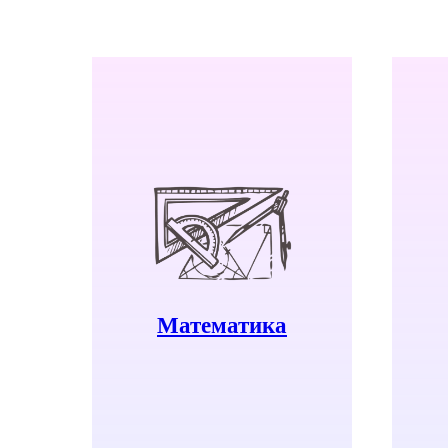
Узнать больше
Математика