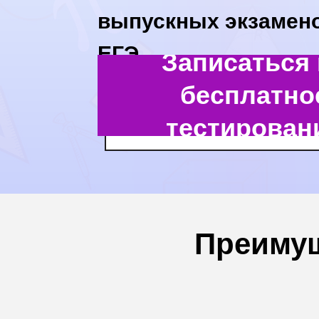
выпускных экзамено
ЕГЭ.
Записаться 
бесплатно
тестирован
Преимущ