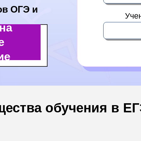
в ОГЭ и
Учен
на
е
ие
ества обучения в Е