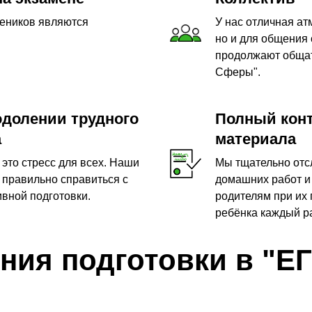
чеников являются
У нас отличная ат
но и для общения 
продолжают общат
Сферы".
долении трудного
Полный кон
а
материала
 это стресс для всех. Наши
Мы тщательно отс
 правильно справиться с
домашних работ и
вной подготовки.
родителям при их 
ребёнка каждый р
ния подготовки в "Е