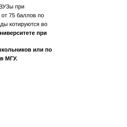
 ВУЗы при
от 75 баллов по
ады котируются во
ниверситете
при
школьников или по
в МГУ.