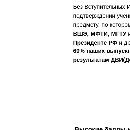
Без Вступительных И
подтверждении учен
предмету, по которо
ВШЭ, МФТИ, МГТУ и
Президенте РФ
и др
60% наших выпускн
результатам ДВИ(Д
Высокие баллы н