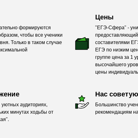
Цены
щательно формируются
"ЕГЭ-Сфера" - ун
бразом, чтобы все ученики
предоставляющий 
вня. Только в таком случае
составителями ЕГЭ
аксимальной
ЕГЭ по низким цен
группе цена за 1 
высочайшего уровн
цены индивидуаль
жение
Нас советую
 уютных аудиториях,
Большинство учен
ких минутах ходьбы от
рекомендациям на
ая".