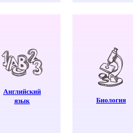
Английский
Узнать больше
Биология
Узнать больше
язык