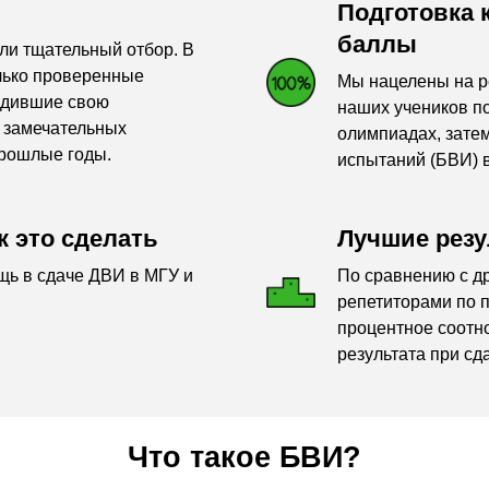
Подготовка 
баллы
ли тщательный отбор. В
лько проверенные
Мы нацелены на р
рдившие свою
наших учеников п
 замечательных
олимпиадах, затем
прошлые годы.
испытаний (БВИ) 
к это сделать
Лучшие резу
щь в сдаче ДВИ в МГУ и
По сравнению с д
репетиторами по п
процентное соотн
результата при сд
Что такое БВИ?