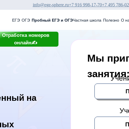
info@ege-sphere.ru
+7 916 998-17-70
+7 495 786-02
ля записи
+7(495)786-02-76
с 10.00 д
выходных
ЕГЭ
ОГЭ
Пробный ЕГЭ и ОГЭ
Частная школа
Полезно
О н
Отработка номеров
онлайн✍
Мы приг
занятия
Учени
П
енный на
Уч
ных
П